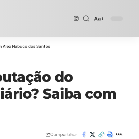
Aa
Font
Resizer
m Alex Nabuco dos Santos
putação do
ário? Saiba com
Compartilhar