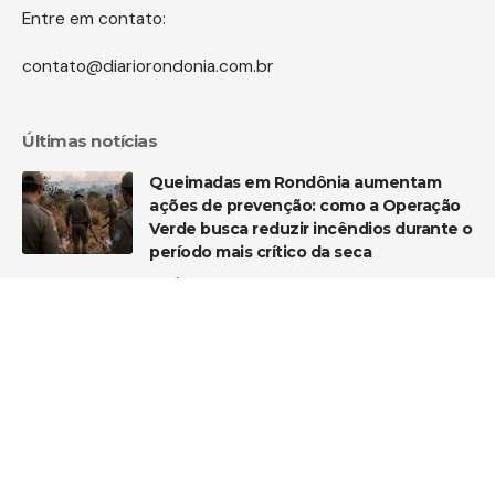
Entre em contato:
contato@diariorondonia.com.br
Últimas notícias
Queimadas em Rondônia aumentam
ações de prevenção: como a Operação
Verde busca reduzir incêndios durante o
período mais crítico da seca
Notícias
Rondônia soma mais oito localidades
rurais conectadas ao 4G
Tecnologia
TJRO reconhece abuso de poder em
exonerações no gabinete do vice-
governador