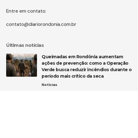
Entre em contato:
contato@diariorondonia.com.br
Últimas notícias
Queimadas em Rondônia aumentam
ações de prevenção: como a Operação
Verde busca reduzir incêndios durante o
período mais crítico da seca
Notícias
Rondônia soma mais oito localidades
rurais conectadas ao 4G
Tecnologia
TJRO reconhece abuso de poder em
exonerações no gabinete do vice-