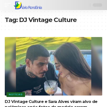
Tag:
DJ Vintage Culture
NOTÍCIAS
DJ Vintage Culture e Sara Alves viram alvo de
polêmicas após fotos da modelo serem