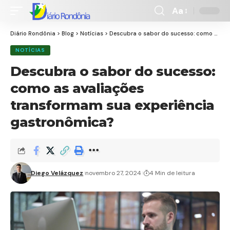
Aa
Font
Resizer
Diário Rondônia
>
Blog
>
Notícias
>
Descubra o sabor do sucesso: como as avaliações transformam sua experiência gastronômica?
NOTÍCIAS
Descubra o sabor do sucesso:
como as avaliações
transformam sua experiência
gastronômica?
Diego Velázquez
novembro 27, 2024
4 Min de leitura