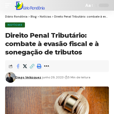
Aa
Font
Resizer
Diário Rondônia
>
Blog
>
Notícias
>
Direito Penal Tributário: combate à evasão fiscal e à sonegação de tributos
NOTÍCIAS
Direito Penal Tributário:
combate à evasão fiscal e à
sonegação de tributos
Diego Velázquez
junho 29, 2023
5 Min de leitura