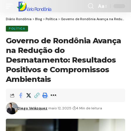
Aa
Font
Resizer
Diário Rondônia
>
Blog
>
Política
>
Governo de Rondônia Avança na Redução do Desmatamento: Resultados Positivos e Compromissos Ambientais
POLÍTICA
Governo de Rondônia Avança
na Redução do
Desmatamento: Resultados
Positivos e Compromissos
Ambientais
Diego Velázquez
maio 12, 2025
4 Min de leitura