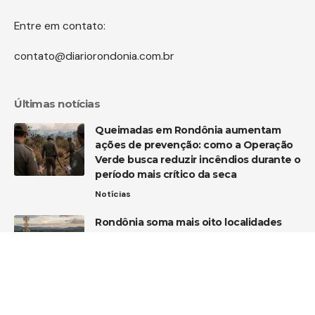
Entre em contato:
contato@diariorondonia.com.br
Últimas notícias
Queimadas em Rondônia aumentam
ações de prevenção: como a Operação
Verde busca reduzir incêndios durante o
período mais crítico da seca
Notícias
Rondônia soma mais oito localidades
rurais conectadas ao 4G
Tecnologia
TJRO reconhece abuso de poder em
exonerações no gabinete do vice-