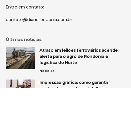
Entre em contato:
contato@diariorondonia.com.br
Últimas notícias
Atraso em leilões ferroviários acende
alerta para o agro de Rondônia e
logística do Norte
Notícias
Impressão gráfica: como garantir
qualidade em cada projeto?
Notícias
Inteligência artificial chega mais perto
dos rondonienses: como a UNIR
transforma pesquisa em tecnologia para
combater a dengue