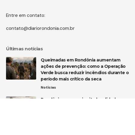
Entre em contato:
contato@diariorondonia.com.br
Últimas notícias
Queimadas em Rondônia aumentam
ações de prevenção: como a Operação
Verde busca reduzir incêndios durante o
período mais crítico da seca
Notícias
Rondônia soma mais oito localidades
rurais conectadas ao 4G
Tecnologia
TJRO reconhece abuso de poder em
exonerações no gabinete do vice-