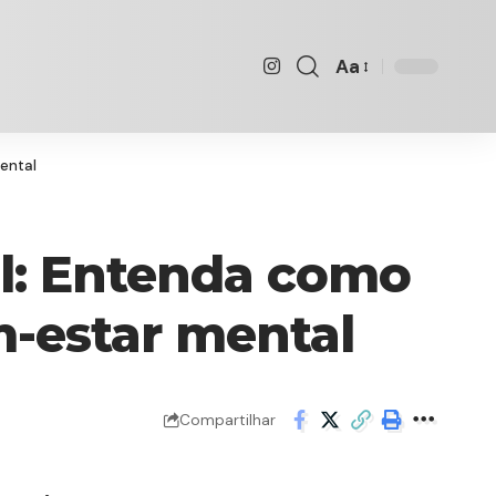
Aa
Font
Resizer
ental
al: Entenda como
m-estar mental
Compartilhar