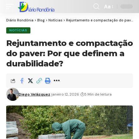
Aa
Font
Resizer
Diário Rondônia
>
Blog
>
Notícias
>
Rejuntamento e compactação do paver: Por que definem a durabilidade?
NOTÍCIAS
Rejuntamento e compactação
do paver: Por que definem a
durabilidade?
Diego Velázquez
janeiro 12, 2026
5 Min de leitura