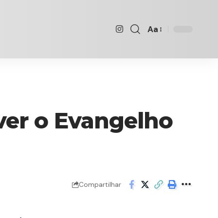
Aa
Font
Resizer
iver o Evangelho
Compartilhar