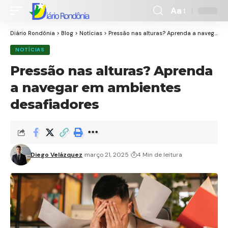
Aa
Font
Resizer
Diário Rondônia
>
Blog
>
Notícias
>
Pressão nas alturas? Aprenda a navegar em ambientes desafiadores
NOTÍCIAS
Pressão nas alturas? Aprenda
a navegar em ambientes
desafiadores
Diego Velázquez
março 21, 2025
4 Min de leitura