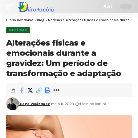
Aa
Font
Resizer
Diário Rondônia
>
Blog
>
Notícias
>
Alterações físicas e emocionais durante a gravidez: Um período de transformação e adaptação
NOTÍCIAS
Alterações físicas e
emocionais durante a
gravidez: Um período de
transformação e adaptação
Diego Velázquez
maio 11, 2023
4 Min de leitura