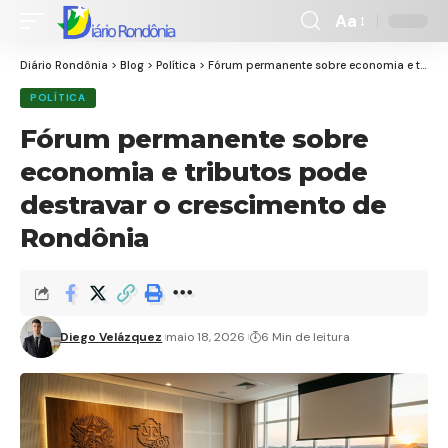
Aa
Font
Resizer
Diário Rondônia
>
Blog
>
Política
>
Fórum permanente sobre economia e tributos pode destravar o crescimento de Rondônia
POLÍTICA
Fórum permanente sobre
economia e tributos pode
destravar o crescimento de
Rondônia
Diego Velázquez
maio 18, 2026
6 Min de leitura