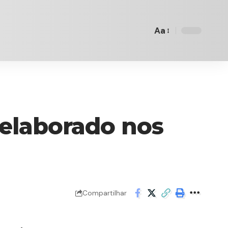
Aa
Font
Resizer
elaborado nos
Compartilhar